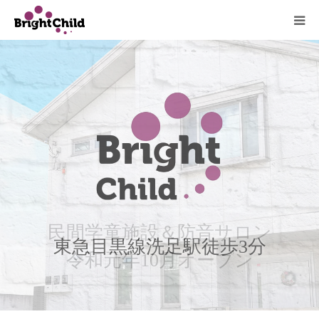
ホーム
施設について
プログラム
一日の過ごし方
ご利用料金
民間学童施設＆防音サロン
東急目黒線洗足駅徒歩3分
令和元年10月オープン
よくあるご質問
アクセス