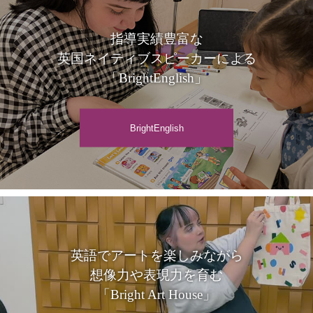
指導実績豊富な
英国ネイティブスピーカーによる
「BrightEnglish」
BrightEnglish
英語でアートを楽しみながら
想像力や表現力を育む
「Bright Art House」