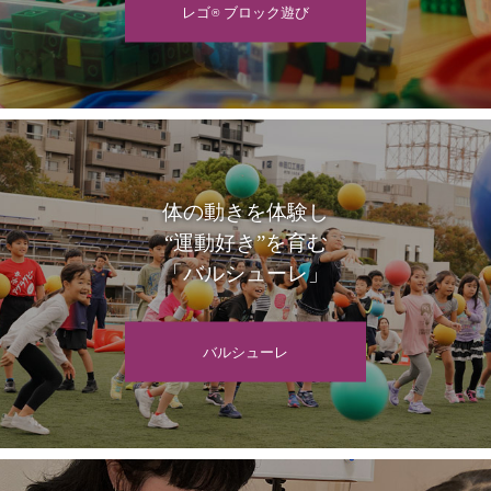
レゴ
ブロック遊び
®
体の動きを体験し
“運動好き”を育む
「バルシューレ」
バルシューレ