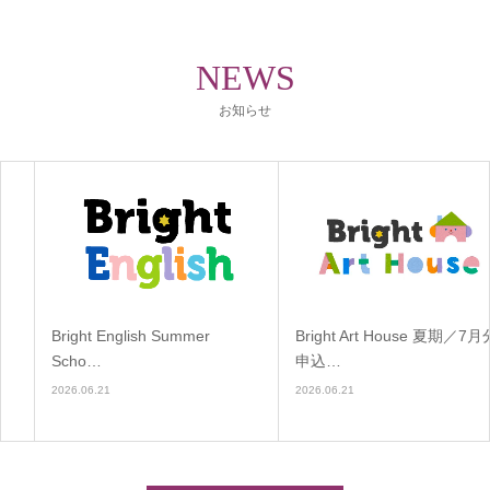
NEWS
お知らせ
Bright English Summer
Bright Art House 夏期／7月分
Scho…
申込…
2026.06.21
2026.06.21