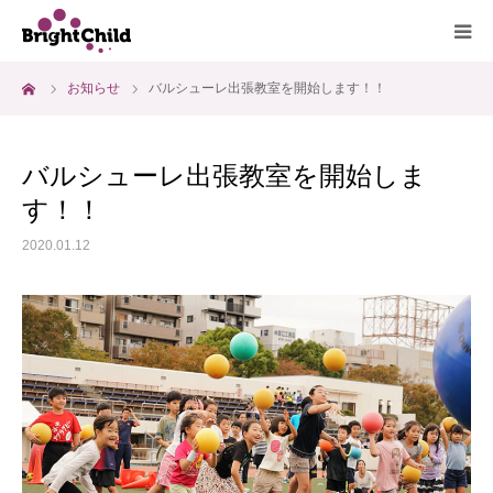
ーム
お知らせ
バルシューレ出張教室を開始します！！
ホーム
施設について
バルシューレ出張教室を開始しま
す！！
プログラム
2020.01.12
一日の過ごし方
ご利用料金
よくあるご質問
アクセス