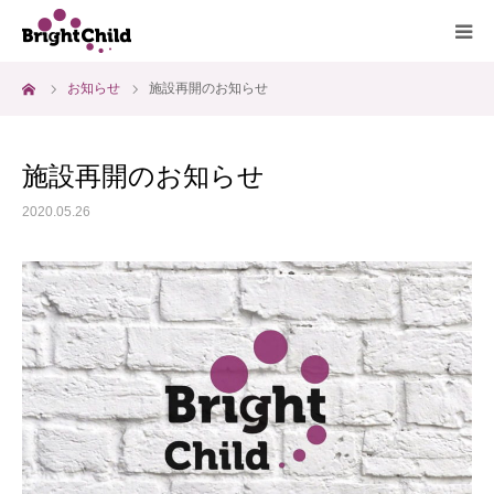
ーム
お知らせ
施設再開のお知らせ
ホーム
施設について
施設再開のお知らせ
2020.05.26
プログラム
一日の過ごし方
ご利用料金
よくあるご質問
アクセス