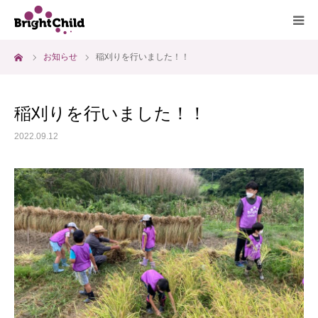
ーム
お知らせ
稲刈りを行いました！！
ホーム
施設について
稲刈りを行いました！！
2022.09.12
プログラム
一日の過ごし方
ご利用料金
よくあるご質問
アクセス