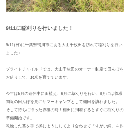
9/11に稲刈りを行いました！
9/11(日)に千葉県鴨川市にある大山千枚田を訪れて稲刈りを行い
ました♪
ブライトチャイルドでは、大山千枚田のオーナー制度で田んぼを
お借りして、お米を育てています。
今年は5月の連休中に田植え、6月に草刈りを行い、8月には収穫
間近の田んぼを見にサマーキャンプとして棚田を訪れました。
そして待ちに待った収穫の時！棚田に到着するとすぐに稲刈りの
準備開始です。
乾燥した藁を手で揉むようにしてより合わせて「すがい縄」を作