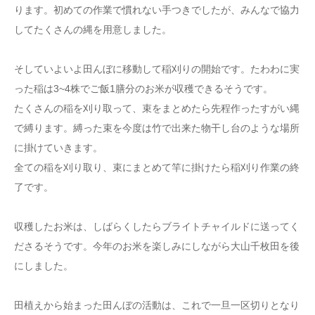
ります。初めての作業で慣れない手つきでしたが、みんなで協力
してたくさんの縄を用意しました。
そしていよいよ田んぼに移動して稲刈りの開始です。たわわに実
った稲は3~4株でご飯1膳分のお米が収穫できるそうです。
たくさんの稲を刈り取って、束をまとめたら先程作ったすがい縄
で縛ります。縛った束を今度は竹で出来た物干し台のような場所
に掛けていきます。
全ての稲を刈り取り、束にまとめて竿に掛けたら稲刈り作業の終
了です。
収穫したお米は、しばらくしたらブライトチャイルドに送ってく
ださるそうです。今年のお米を楽しみにしながら大山千枚田を後
にしました。
田植えから始まった田んぼの活動は、これで一旦一区切りとなり