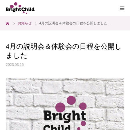
ーム
お知らせ
4月の説明会＆体験会の日程を公開しました…
ホーム
施設について
4月の説明会＆体験会の日程を公開し
ました
プログラム
2023.03.15
一日の過ごし方
ご利用料金
よくあるご質問
アクセス