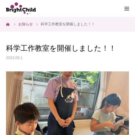
ーム
お知らせ
科学工作教室を開催しました！！
ホーム
施設について
科学工作教室を開催しました！！
2023.09.1
プログラム
一日の過ごし方
ご利用料金
よくあるご質問
アクセス