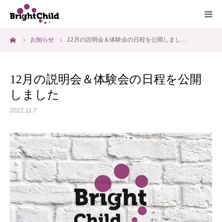
ーム
お知らせ
12月の説明会＆体験会の日程を公開しまし…
ホーム
施設について
12月の説明会＆体験会の日程を公開
しました
プログラム
2022.11.7
一日の過ごし方
ご利用料金
よくあるご質問
アクセス