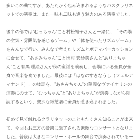
多いこの曲ですが、あたたかく包み込まれるようなバスクラリネ
ットでの演奏は、また一味も二味も違う魅力のある演奏でした。
後半の部では”むっちゃん”こと村松裕子さんと一緒に、「その場
の空気・雰囲気を感じるゲーム」や「体を使ったリズムゲーム」
をみんなで行い、みんなで考えたリズムとボディパーカッション
に合せて、”あさみちゃん”こと田村 安紗美さんと”ありまちゃ
ん”こと有馬 理絵さんが秋の童謡を演奏し、会場にいる全員が全
身で音楽を奏でました。最後には「はなのすきなうし（フェルデ
ィナンド）」の物語を、”あさみちゃん”の華麗なヴァイオリンの
演奏にのせて、”むっちゃん”と”ありまちゃん”が演奏しながら朗
読するという、贅沢な紙芝居に全員が惹き込まれました。
初めて見て触れるクラリネットのこともたくさん知ることが出来
て、今回もお三方の音楽に魅了される素敵なコンサートとなりま
した。普段は大きなコンサートホールの舞台で演奏されている一