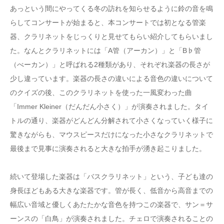
あっという間にやってくる冬の訪れを知らせるように鈴の音を鳴
らしてコンサートが始まると、本コンサートでは初となる管楽
器、クラリネットをじっくりと見せてもらい紹介してもらいまし
た。なんとクラリネットには「A管（アーカン）」と「B♭管
（べーカン）」と呼ばれる2種類があり、それぞれ楽器の長さが
少し違っています。楽器の長さの違いによる音色の違いについて
のクイズの後、このクラリネットを使った一風変わった曲
「Immer Kleiner（だんだん小さく）」が演奏されました。タイ
トルの通り、楽器がどんどん分解されて小さくなっていく様子に
驚きながらも、マウスピースだけになった小さなクラリネットで
最後まで見事に演奏されると大きな拍手が湧き起こりました。
続いて登場した楽器は「バスクラリネット」という、子ども達の
身長ほどもある大きな楽器です。管が長く、低音から高音までの
幅広い音域と優しくあたたかな音色を持つこの楽器で、サン＝サ
ーンスの「白鳥」が演奏されました。チェロで演奏されることの