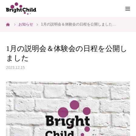
ーム
お知らせ
1月の説明会＆体験会の日程を公開しました…
ホーム
施設について
1月の説明会＆体験会の日程を公開し
ました
プログラム
2023.12.15
一日の過ごし方
ご利用料金
よくあるご質問
アクセス