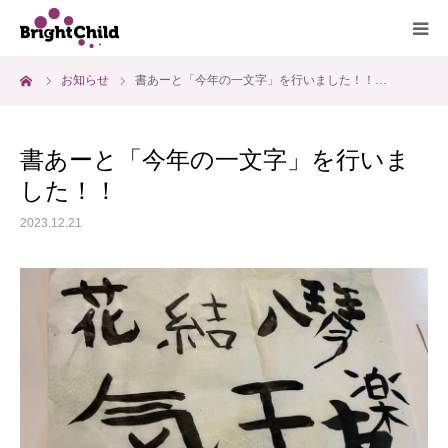
ーム
お知らせ
書あーと「今年の一文字」を行いました！！…
ホーム
施設について
書あーと「今年の一文字」を行いま
した！！
プログラム
2023.12.21
一日の過ごし方
ご利用料金
よくあるご質問
アクセス